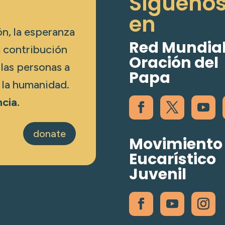
Sígueno
en
ón, la esperanza
Red Mundial
a contribución
Oración del
 las personas a
Papa
 la humanidad.
cia.
donate
Movimiento
Eucarístico
Juvenil