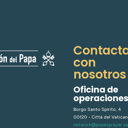
Contact
con
nosotros
Oficina de
operacione
Borgo Santo Spirito, 4
00120 - Città del Vatica
network@popesprayer.v